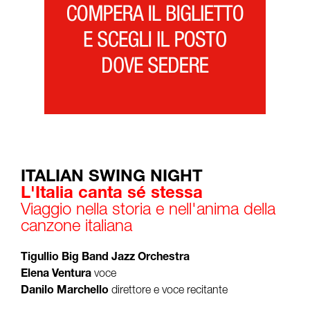
ITALIAN SWING NIGHT
L'Italia canta sé stessa
Viaggio nella storia e nell'anima della
canzone italiana
Tigullio Big Band Jazz Orchestra
Elena Ventura
voce
Danilo Marchello
direttore e voce recitante