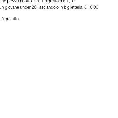
e prezzo ridotto + n. 1 biglietto a € 1,00
un giovane under 26, lasciandolo in biglietteria, € 10,00
 è gratuito.