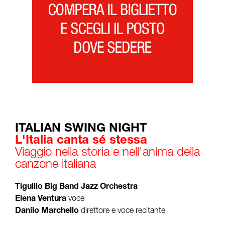
ITALIAN SWING NIGHT
L'Italia canta sé stessa
Viaggio nella storia e nell'anima della
canzone italiana
Tigullio Big Band Jazz Orchestra
Elena Ventura
voce
Danilo Marchello
direttore e voce recitante