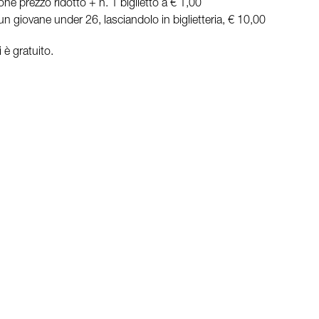
e prezzo ridotto + n. 1 biglietto a € 1,00
un giovane under 26, lasciandolo in biglietteria, € 10,00
 è gratuito.