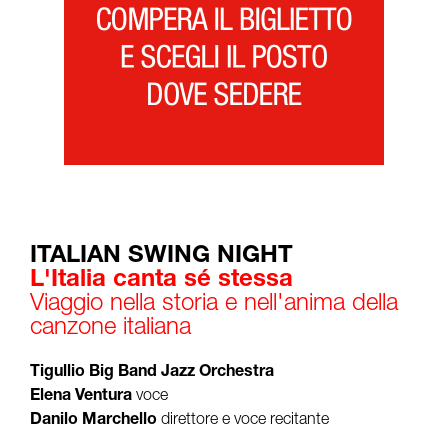
ITALIAN SWING NIGHT
L'Italia canta sé stessa
Viaggio nella storia e nell'anima della
canzone italiana
Tigullio Big Band Jazz Orchestra
Elena Ventura
voce
Danilo Marchello
direttore e voce recitante